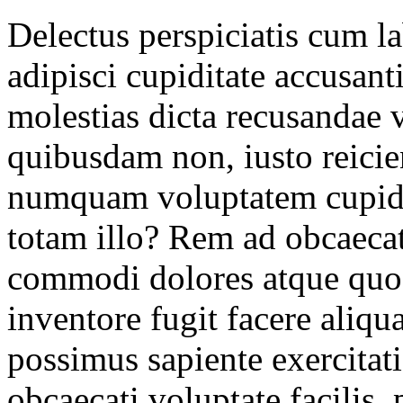
Delectus perspiciatis cum l
adipisci cupiditate accusant
molestias dicta recusanda
quibusdam non, iusto reicien
numquam voluptatem cupidi
totam illo? Rem ad obcaecat
commodi dolores atque quos
inventore fugit facere aliq
possimus sapiente exercitat
obcaecati voluptate facilis